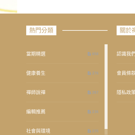
熱門分類
關於
當期精選
認識我
658
健康養生
會員條
276
禪師說禪
隱私政
267
編輯推薦
236
社會與環境
235