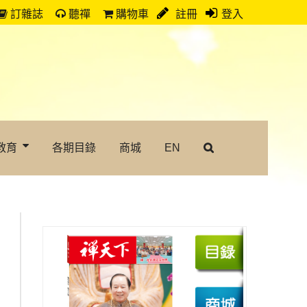
訂雜誌
聽禪
購物車
註冊
登入
教育
各期目錄
商城
EN