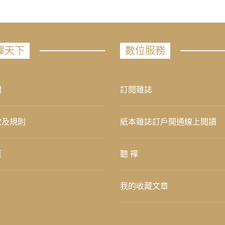
禪天下
數位服務
們
訂閱雜誌
款及規則
紙本雜誌訂戶開通線上閱讀
策
聽 禪
我的收藏文章