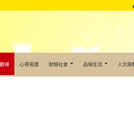
聽禪
心得見證
財經社會
品味生活
人文與