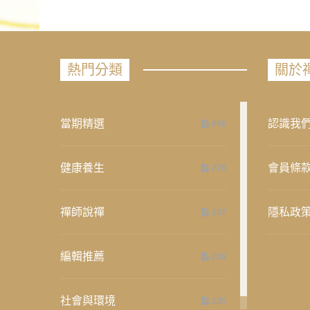
熱門分類
關於
當期精選
認識我
658
健康養生
會員條
276
禪師說禪
隱私政
267
編輯推薦
236
社會與環境
235