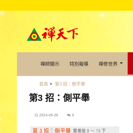
禪師開示
特別報導
禪修世界
首頁
>
第3 招：側平舉
第3 招：側平舉
2024-09-26
0