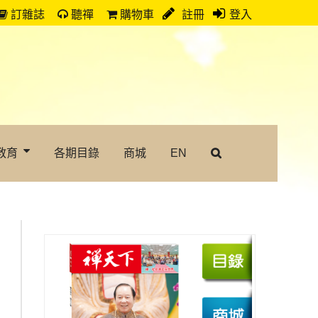
訂雜誌
聽禪
購物車
註冊
登入
教育
各期目錄
商城
EN