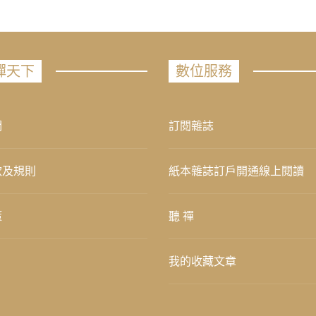
禪天下
數位服務
們
訂閱雜誌
款及規則
紙本雜誌訂戶開通線上閱讀
策
聽 禪
我的收藏文章