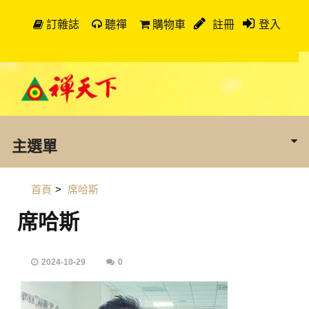
訂雜誌
聽禪
購物車
註冊
登入
主選單
首頁
>
席哈斯
席哈斯
2024-10-29
0