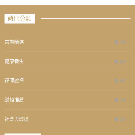
熱門分類
當期精選
658
健康養生
276
禪師說禪
267
編輯推薦
236
社會與環境
235