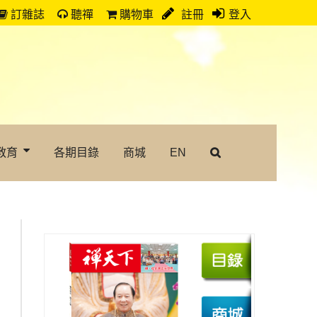
訂雜誌
聽禪
購物車
註冊
登入
教育
各期目錄
商城
EN