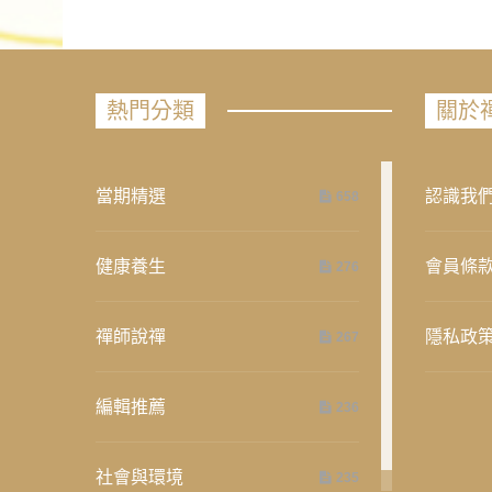
熱門分類
關於
當期精選
認識我
658
健康養生
會員條
276
禪師說禪
隱私政
267
編輯推薦
236
社會與環境
235