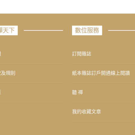
禪天下
數位服務
們
訂閱雜誌
款及規則
紙本雜誌訂戶開通線上閱讀
策
聽 禪
我的收藏文章