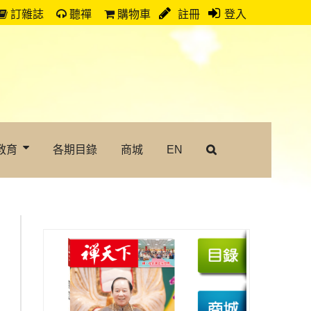
訂雜誌
聽禪
購物車
註冊
登入
教育
各期目錄
商城
EN