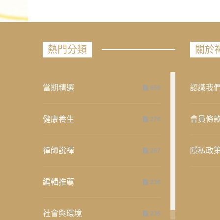
熱門分類
關於
當期精選
認識我
658
健康養生
會員條
276
禪師說禪
隱私政
267
編輯推薦
236
社會與環境
235