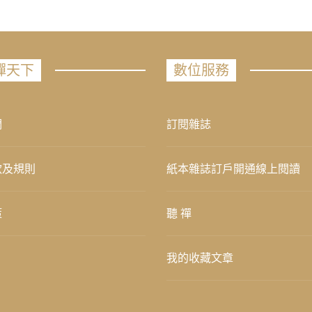
禪天下
數位服務
們
訂閱雜誌
款及規則
紙本雜誌訂戶開通線上閱讀
策
聽 禪
我的收藏文章