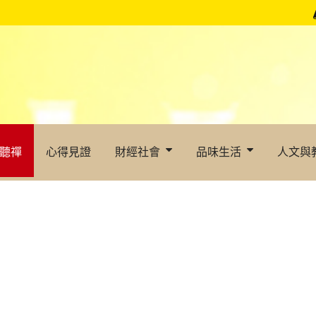
聽禪
心得見證
財經社會
品味生活
人文與