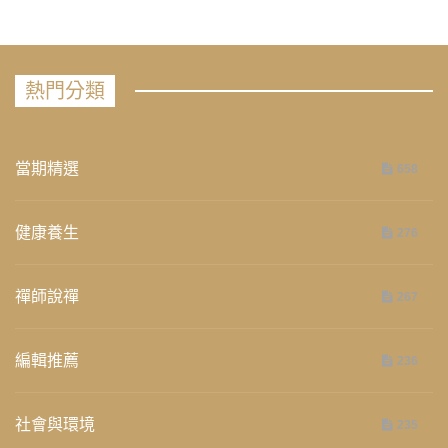
熱門分類
當期精選
658
健康養生
276
禪師說禪
267
編輯推薦
236
社會與環境
235