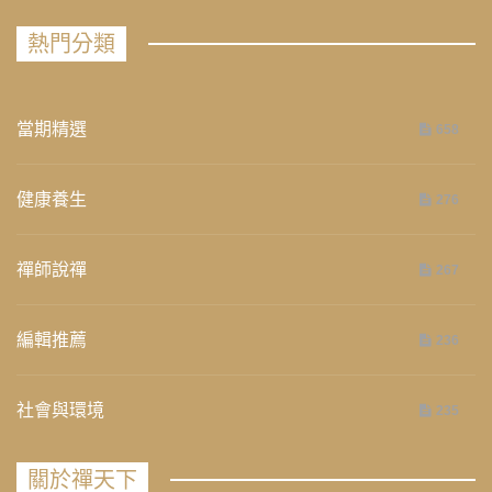
熱門分類
當期精選
658
健康養生
276
禪師說禪
267
編輯推薦
236
社會與環境
235
關於禪天下