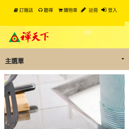
訂雜誌
聽禪
購物車
註冊
登入
主選單