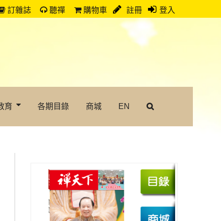
訂雜誌
聽禪
購物車
註冊
登入
教育
各期目錄
商城
EN