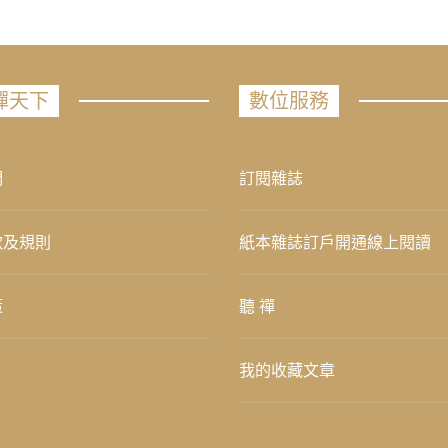
禪天下
數位服務
們
訂閱雜誌
款及規則
紙本雜誌訂戶開通線上閱讀
策
聽 禪
我的收藏文章