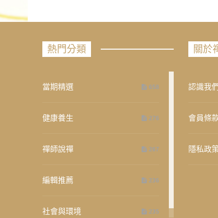
熱門分類
關於
當期精選
認識我
658
健康養生
會員條
276
禪師說禪
隱私政
267
編輯推薦
236
社會與環境
235