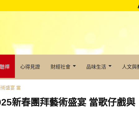
聽禪
心得見證
財經社會
品味生活
人文與
藝術盛宴 當
025新春團拜藝術盛宴 當歌仔戲與