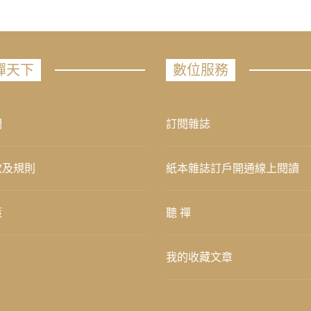
禪天下
數位服務
們
訂閱雜誌
款及規則
紙本雜誌訂戶開通線上閱讀
策
聽 禪
我的收藏文章