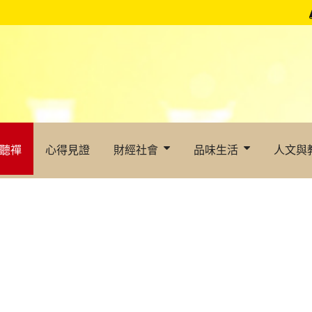
聽禪
心得見證
財經社會
品味生活
人文與