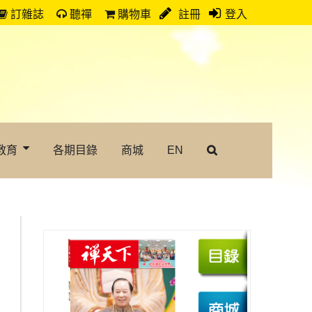
訂雜誌
聽禪
購物車
註冊
登入
教育
各期目錄
商城
EN