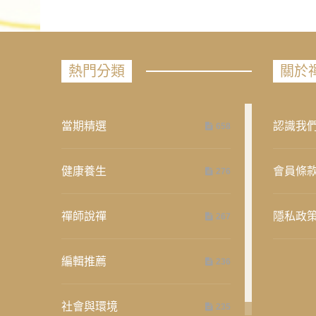
熱門分類
關於
當期精選
認識我
658
健康養生
會員條
276
禪師說禪
隱私政
267
編輯推薦
236
社會與環境
235