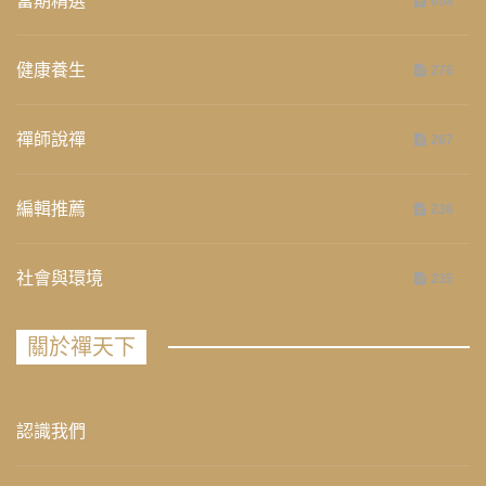
當期精選
658
健康養生
276
禪師說禪
267
編輯推薦
236
社會與環境
235
關於禪天下
認識我們