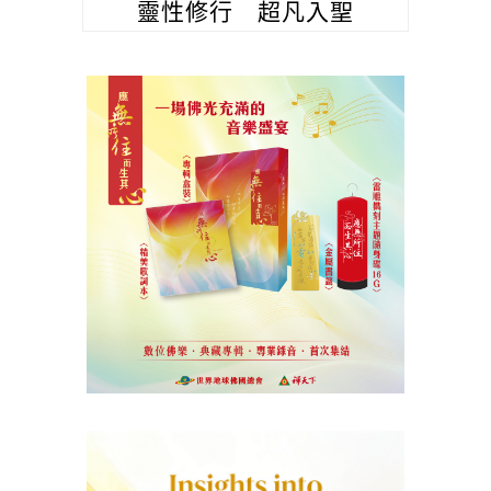
靈性修行 超凡入聖