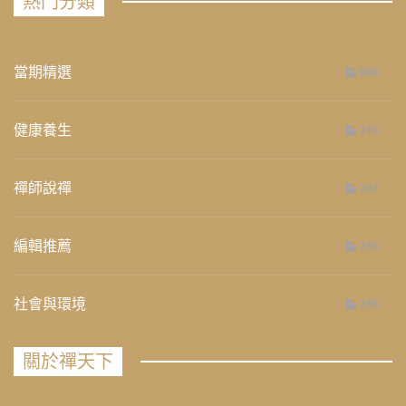
熱門分類
當期精選
658
健康養生
276
禪師說禪
267
編輯推薦
236
社會與環境
235
關於禪天下