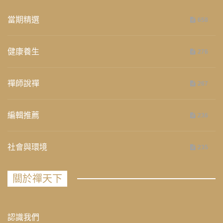
當期精選
658
健康養生
276
禪師說禪
267
編輯推薦
236
社會與環境
235
關於禪天下
認識我們