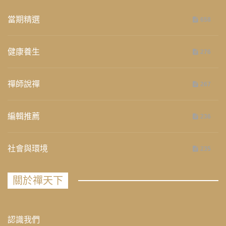
當期精選
658
健康養生
276
禪師說禪
267
編輯推薦
236
社會與環境
235
關於禪天下
認識我們