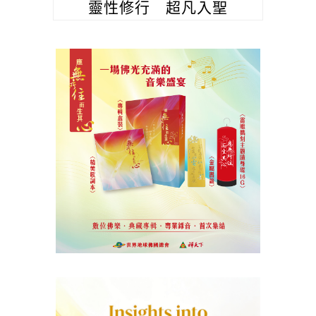
靈性修行 超凡入聖