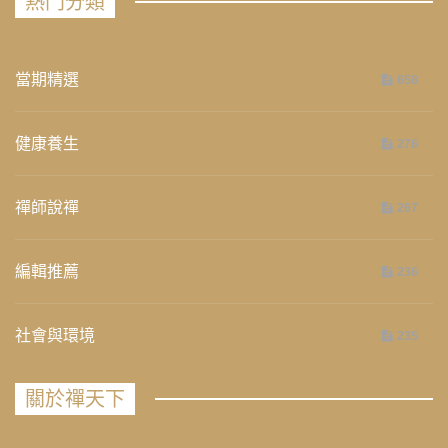
熱門分類
當期精選
658
健康養生
276
禪師說禪
267
編輯推薦
236
社會與環境
235
關於禪天下