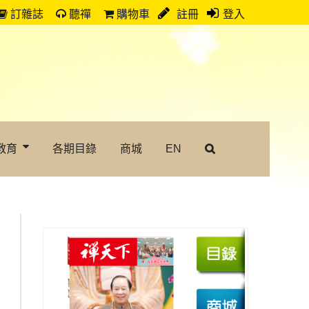
訂雜誌
聽禪
購物車
註冊
登入
教育
各期目錄
商城
EN