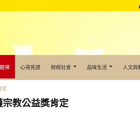
聽禪
心得見證
財經社會
品味生活
人文與
肯定
獲宗教公益獎肯定