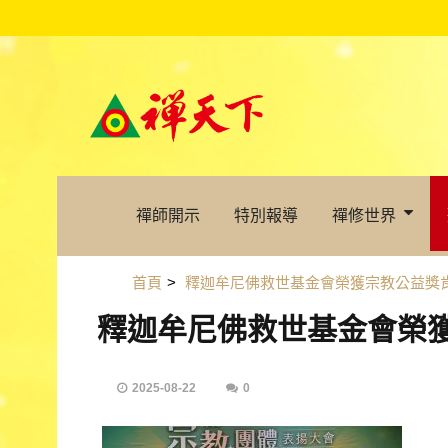
禪師開示
特別報導
禪修世界
首頁
>
釋迦牟尼佛救世基金會榮獲宗教公益獎
釋迦牟尼佛救世基金會榮
2025-08-22
0