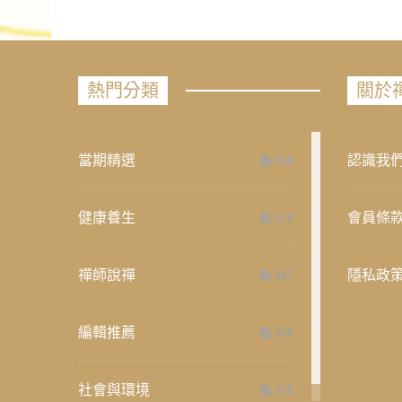
熱門分類
關於
當期精選
認識我
658
健康養生
會員條
276
禪師說禪
隱私政
267
編輯推薦
236
社會與環境
235