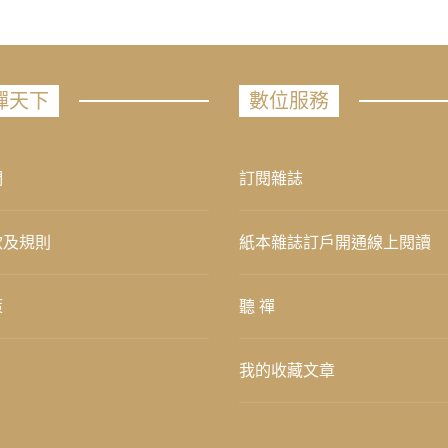
禪天下
數位服務
們
訂閱雜誌
款及規則
紙本雜誌訂戶開通線上閱讀
策
聽 禪
我的收藏文章