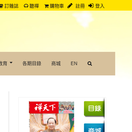
訂雜誌
聽禪
購物車
註冊
登入
教育
各期目錄
商城
EN