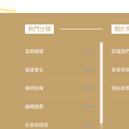
熱門分類
關於
當期精選
認識我
658
健康養生
會員條
276
禪師說禪
隱私政
267
編輯推薦
236
社會與環境
235