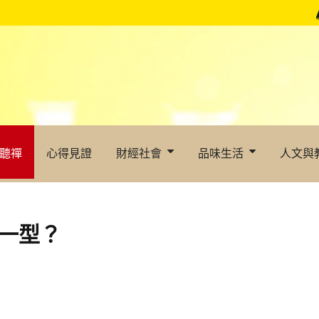
聽禪
心得見證
財經社會
品味生活
人文與
一型？