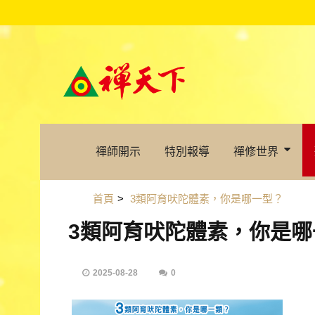
禪師開示
特別報導
禪修世界
首頁
>
3類阿育吠陀體素，你是哪一型？
3類阿育吠陀體素，你是哪
2025-08-28
0