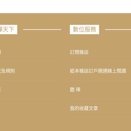
禪天下
數位服務
們
訂閱雜誌
款及規則
紙本雜誌訂戶開通線上閱讀
策
聽 禪
我的收藏文章