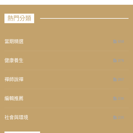
熱門分類
當期精選
658
健康養生
276
禪師說禪
267
編輯推薦
236
社會與環境
235