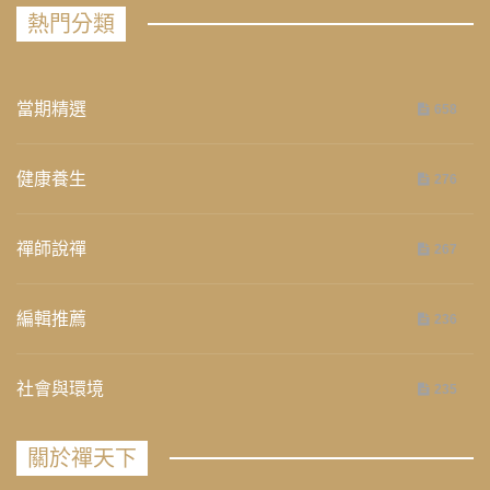
熱門分類
當期精選
658
健康養生
276
禪師說禪
267
編輯推薦
236
社會與環境
235
關於禪天下