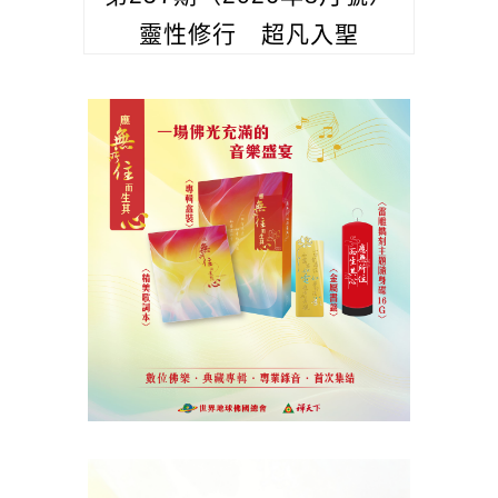
靈性修行 超凡入聖