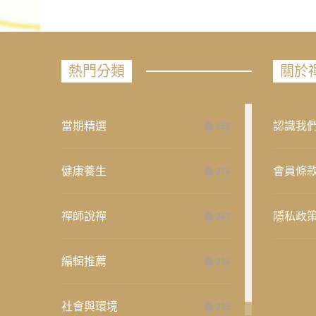
熱門分類
關於
當期精選
認識我
658
健康養生
會員條
276
禪師說禪
隱私政
267
編輯推薦
236
社會與環境
235