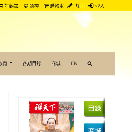
訂雜誌
聽禪
購物車
註冊
登入
教育
各期目錄
商城
EN