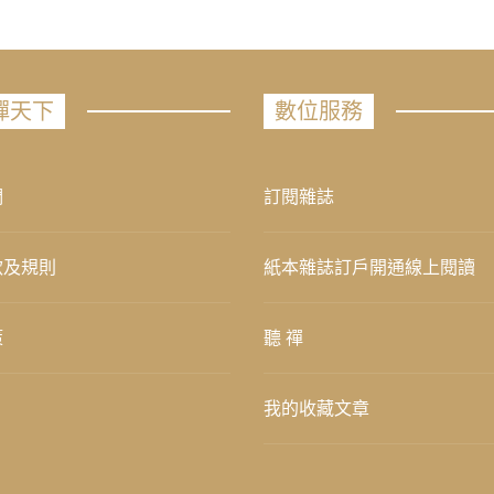
禪天下
數位服務
們
訂閱雜誌
款及規則
紙本雜誌訂戶開通線上閱讀
策
聽 禪
我的收藏文章