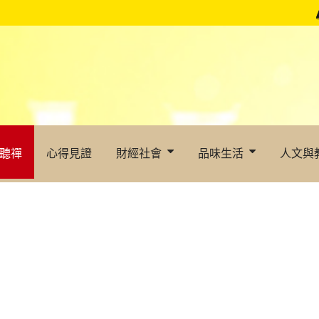
聽禪
心得見證
財經社會
品味生活
人文與