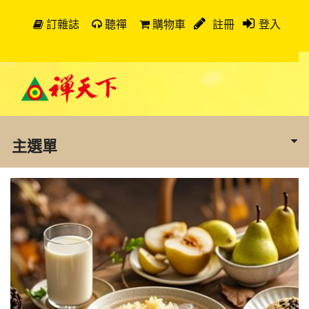
訂雜誌
聽禪
購物車
註冊
登入
主選單