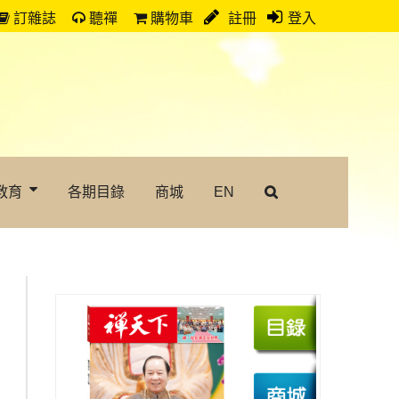
訂雜誌
聽禪
購物車
註冊
登入
教育
各期目錄
商城
EN