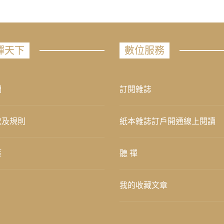
禪天下
數位服務
們
訂閱雜誌
款及規則
紙本雜誌訂戶開通線上閱讀
策
聽 禪
我的收藏文章