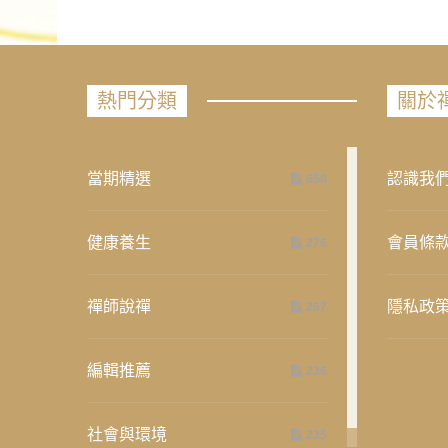
熱門分類
關於
當期精選
認識我
658
健康養生
會員條
276
禪師說禪
隱私政
267
編輯推薦
236
社會與環境
235