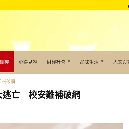
聽禪
心得見證
財經社會
品味生活
人文與
難補破網
大逃亡 校安難補破網