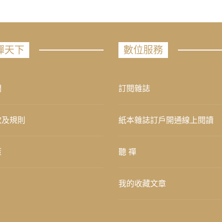
禪天下
數位服務
們
訂閱雜誌
款及規則
紙本雜誌訂戶開通線上閱讀
策
聽 禪
我的收藏文章