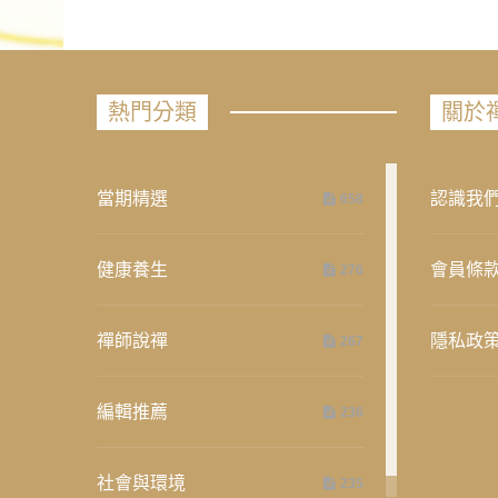
熱門分類
關於
當期精選
認識我
658
健康養生
會員條
276
禪師說禪
隱私政
267
編輯推薦
236
社會與環境
235