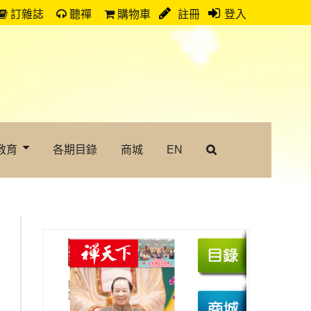
訂雜誌
聽禪
購物車
註冊
登入
教育
各期目錄
商城
EN