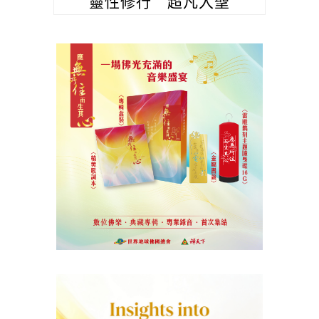
靈性修行 超凡入聖