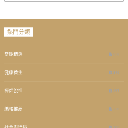
熱門分類
當期精選
658
健康養生
276
禪師說禪
267
編輯推薦
236
社會與環境
235