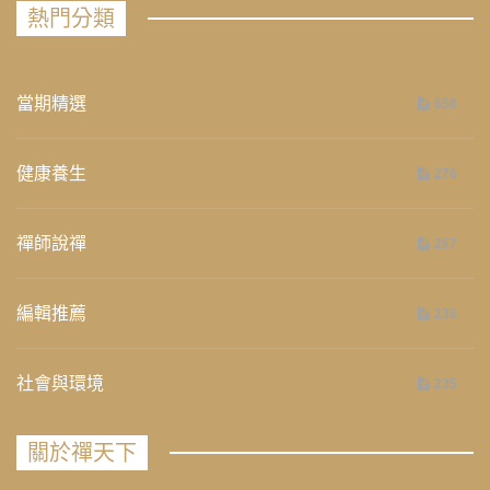
熱門分類
當期精選
658
健康養生
276
禪師說禪
267
編輯推薦
236
社會與環境
235
關於禪天下