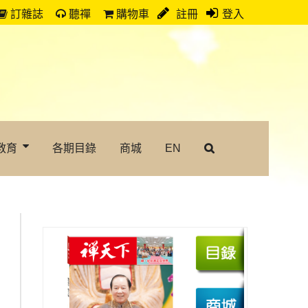
訂雜誌
聽禪
購物車
註冊
登入
教育
各期目錄
商城
EN