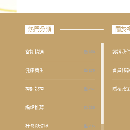
熱門分類
關於
當期精選
認識我
658
健康養生
會員條
276
禪師說禪
隱私政
267
編輯推薦
236
社會與環境
235