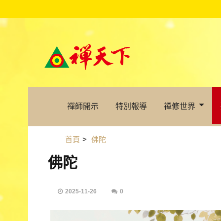
禪師開示
特別報導
禪修世界
首頁
>
佛陀
佛陀
2025-11-26
0