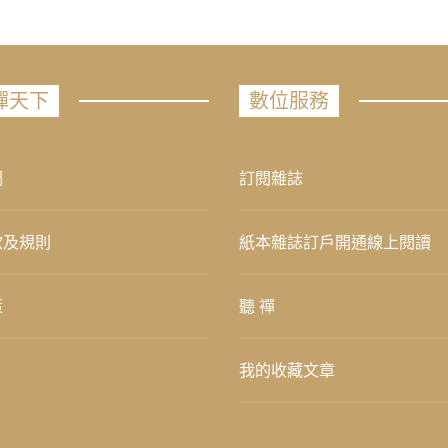
禪天下
數位服務
們
訂閱雜誌
款及規則
紙本雜誌訂戶開通線上閱讀
策
聽 禪
我的收藏文章