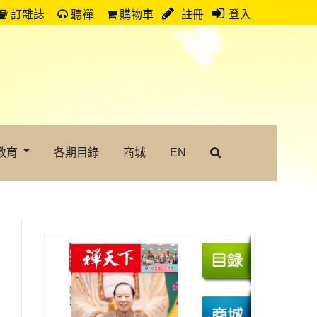
訂雜誌
聽禪
購物車
註冊
登入
教育
各期目錄
商城
EN