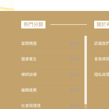
熱門分類
關於
當期精選
認識我
658
健康養生
會員條
276
禪師說禪
隱私政
267
編輯推薦
236
社會與環境
235