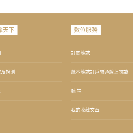
禪天下
數位服務
們
訂閱雜誌
款及規則
紙本雜誌訂戶開通線上閱讀
策
聽 禪
我的收藏文章