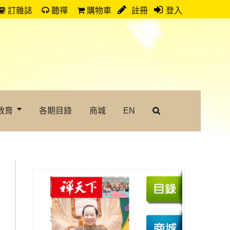
訂雜誌
聽禪
購物車
註冊
登入
教育
各期目錄
商城
EN