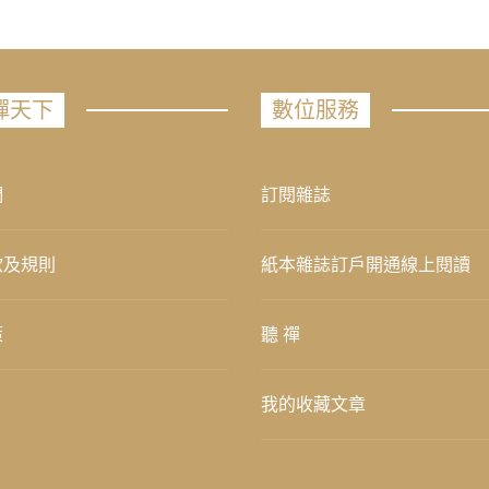
禪天下
數位服務
們
訂閱雜誌
款及規則
紙本雜誌訂戶開通線上閱讀
策
聽 禪
我的收藏文章