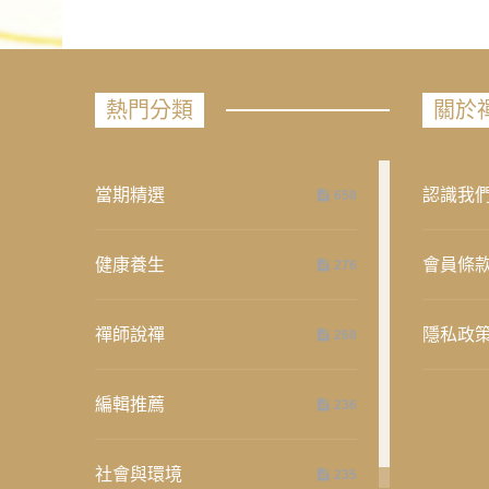
熱門分類
關於
當期精選
認識我
658
健康養生
會員條
276
禪師說禪
隱私政
268
編輯推薦
236
社會與環境
235