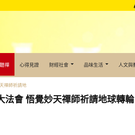
聽禪
心得見證
財經社會
品味生活
人文與
妙天禪師祈請地
燈大法會 悟覺妙天禪師祈請地球轉輪