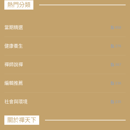
熱門分類
當期精選
658
健康養生
276
禪師說禪
267
編輯推薦
236
社會與環境
235
關於禪天下