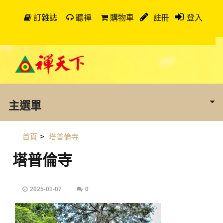
訂雜誌
聽禪
購物車
註冊
登入
主選單
首頁
>
塔普倫寺
塔普倫寺
2025-01-07
0