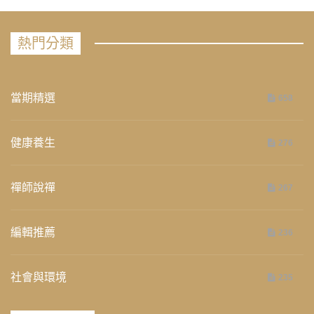
熱門分類
當期精選
658
健康養生
276
禪師說禪
267
編輯推薦
236
社會與環境
235