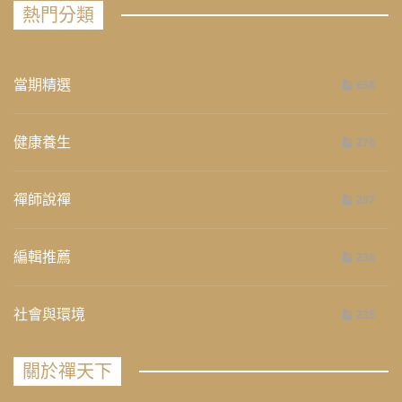
熱門分類
當期精選
658
健康養生
276
禪師說禪
267
編輯推薦
236
社會與環境
235
關於禪天下