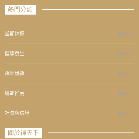
熱門分類
當期精選
658
健康養生
276
禪師說禪
267
編輯推薦
236
社會與環境
235
關於禪天下