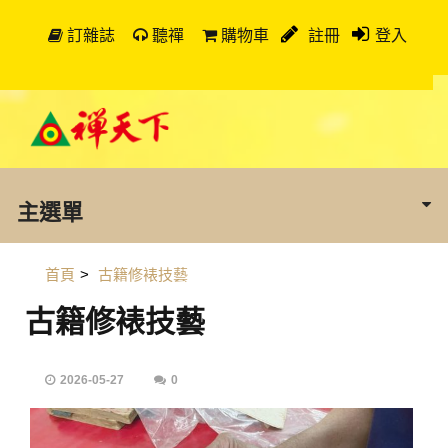
訂雜誌
聽禪
購物車
註冊
登入
主選單
首頁
>
古籍修裱技藝
古籍修裱技藝
2026-05-27
0