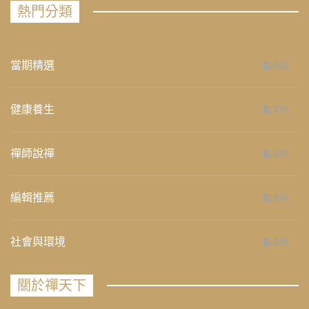
熱門分類
當期精選
658
健康養生
276
禪師說禪
267
編輯推薦
236
社會與環境
235
關於禪天下