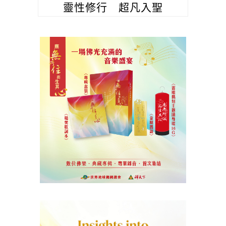
靈性修行 超凡入聖