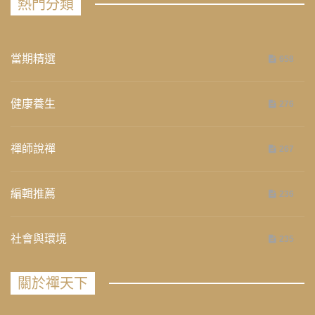
熱門分類
當期精選
658
健康養生
276
禪師說禪
267
編輯推薦
236
社會與環境
235
關於禪天下