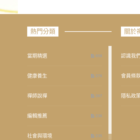
熱門分類
關於
當期精選
認識我
658
健康養生
會員條
276
禪師說禪
隱私政
267
編輯推薦
236
社會與環境
235