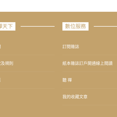
禪天下
數位服務
們
訂閱雜誌
款及規則
紙本雜誌訂戶開通線上閱讀
策
聽 禪
我的收藏文章