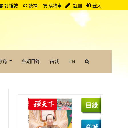
訂雜誌
聽禪
購物車
註冊
登入
教育
各期目錄
商城
EN