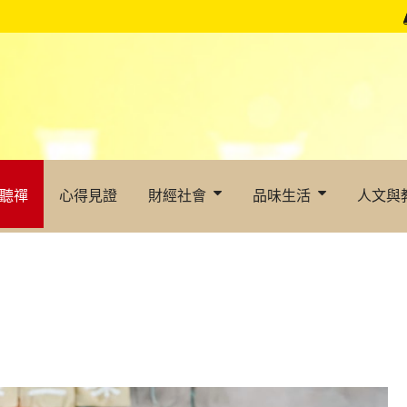
聽禪
心得見證
財經社會
品味生活
人文與