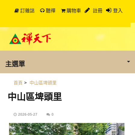
訂雜誌
聽禪
購物車
註冊
登入
主選單
首頁
>
中山區埤頭里
中山區埤頭里
2026-05-27
0