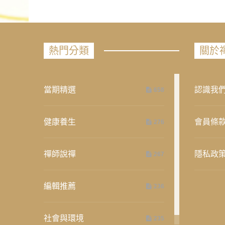
熱門分類
關於
當期精選
認識我
658
健康養生
會員條
276
禪師說禪
隱私政
267
編輯推薦
236
社會與環境
235