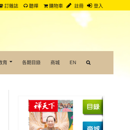
訂雜誌
聽禪
購物車
註冊
登入
教育
各期目錄
商城
EN