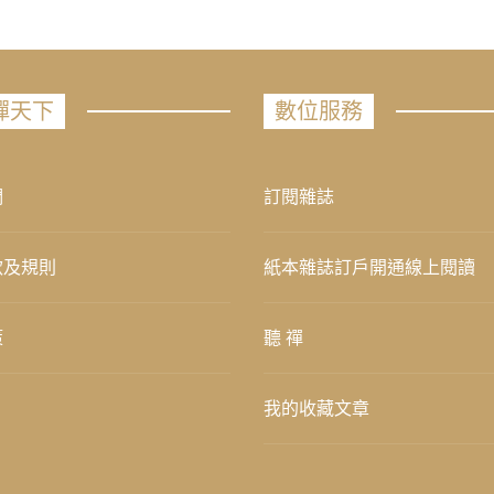
禪天下
數位服務
們
訂閱雜誌
款及規則
紙本雜誌訂戶開通線上閱讀
策
聽 禪
我的收藏文章