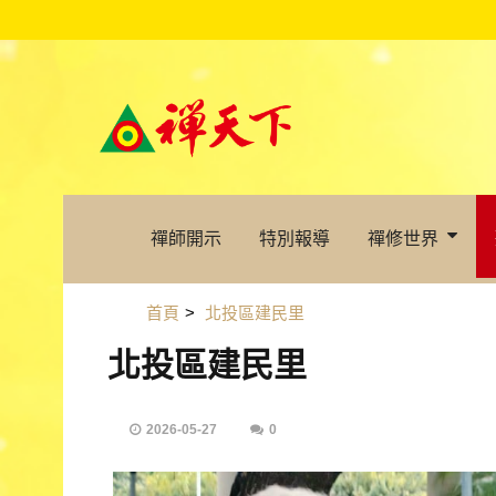
禪師開示
特別報導
禪修世界
首頁
>
北投區建民里
北投區建民里
2026-05-27
0