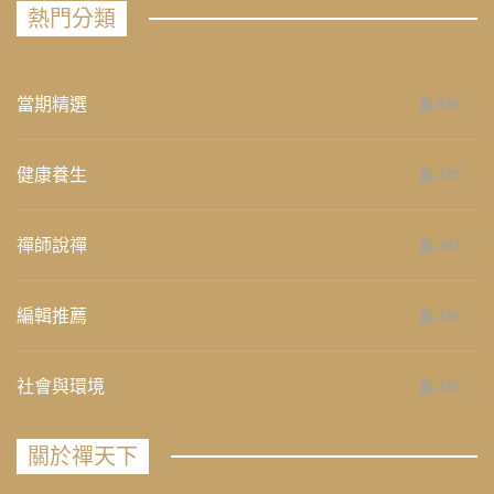
熱門分類
當期精選
658
健康養生
276
禪師說禪
267
編輯推薦
236
社會與環境
235
關於禪天下