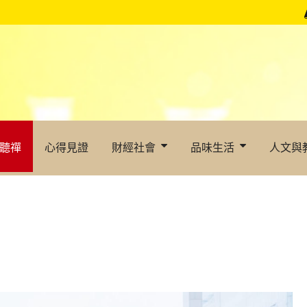
聽禪
心得見證
財經社會
品味生活
人文與