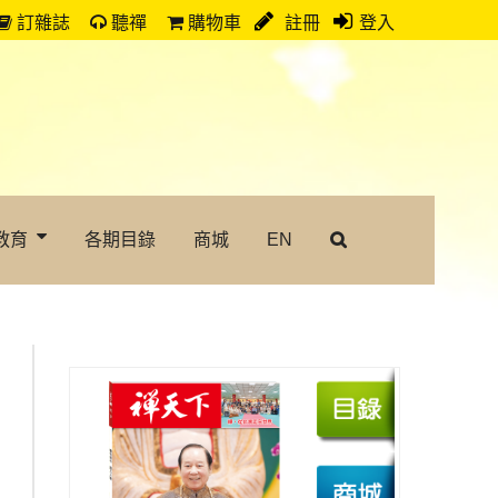
訂雜誌
聽禪
購物車
註冊
登入
教育
各期目錄
商城
EN