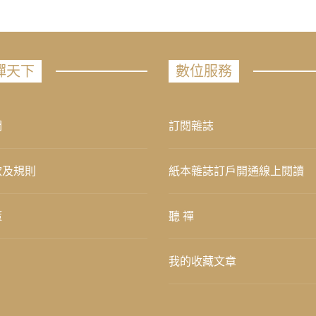
禪天下
數位服務
們
訂閱雜誌
款及規則
紙本雜誌訂戶開通線上閱讀
策
聽 禪
我的收藏文章