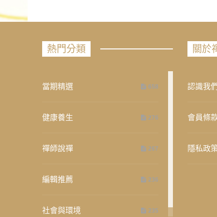
熱門分類
關於
當期精選
認識我
658
健康養生
會員條
276
禪師說禪
隱私政
267
編輯推薦
236
社會與環境
235