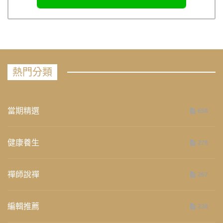
熱門分類
當期精選
658
健康養生
276
禪師說禪
267
編輯推薦
236