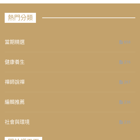
熱門分類
當期精選
658
健康養生
276
禪師說禪
267
編輯推薦
236
社會與環境
235