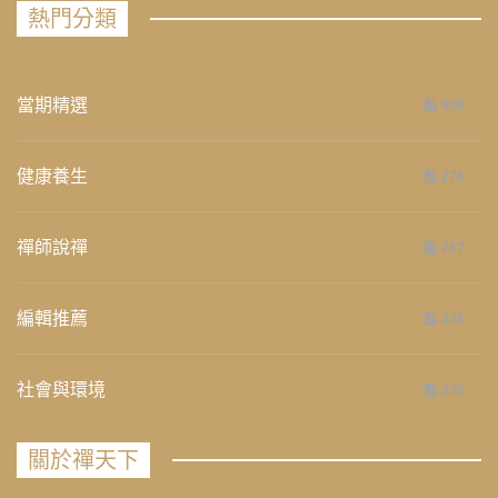
熱門分類
當期精選
658
健康養生
276
禪師說禪
267
編輯推薦
236
社會與環境
235
關於禪天下