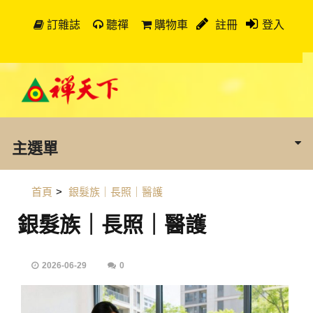
訂雜誌
聽禪
購物車
註冊
登入
主選單
首頁
>
銀髮族｜長照｜醫護
銀髮族｜長照｜醫護
2026-06-29
0