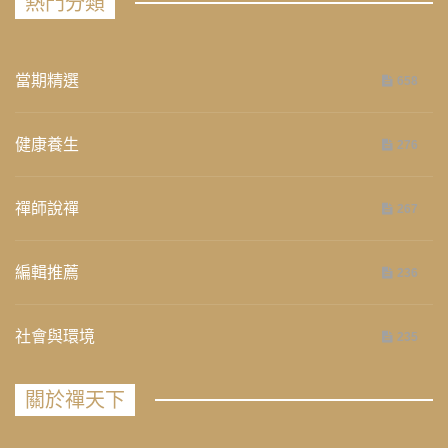
熱門分類
當期精選
658
健康養生
276
禪師說禪
267
編輯推薦
236
社會與環境
235
關於禪天下