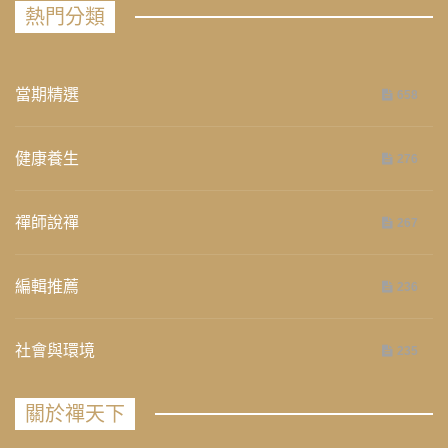
熱門分類
當期精選
658
健康養生
276
禪師說禪
267
編輯推薦
236
社會與環境
235
關於禪天下