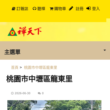
訂雜誌
聽禪
購物車
註冊
登入
主選單
首頁
>
桃園市中壢區龍東里
桃園市中壢區龍東里
2026-06-30
0