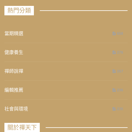
熱門分類
當期精選
658
健康養生
276
禪師說禪
267
編輯推薦
236
社會與環境
235
關於禪天下