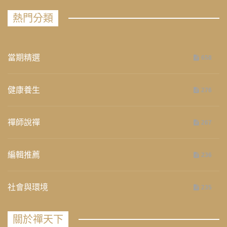
熱門分類
當期精選
658
健康養生
276
禪師說禪
267
編輯推薦
236
社會與環境
235
關於禪天下