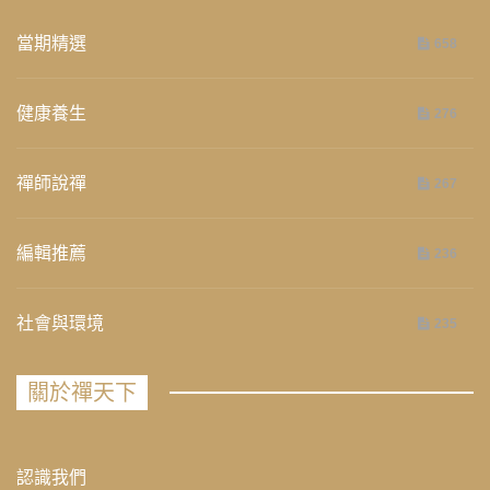
當期精選
658
健康養生
276
禪師說禪
267
編輯推薦
236
社會與環境
235
關於禪天下
認識我們