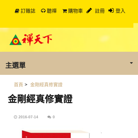
訂雜誌
聽禪
購物車
註冊
登入
主選單
首頁
>
金剛經真修實證
金剛經真修實證
2016-07-14
0