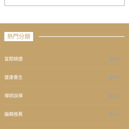
熱門分類
當期精選
658
健康養生
276
禪師說禪
267
編輯推薦
236