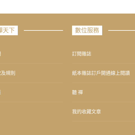
禪天下
數位服務
們
訂閱雜誌
款及規則
紙本雜誌訂戶開通線上閱讀
策
聽 禪
我的收藏文章