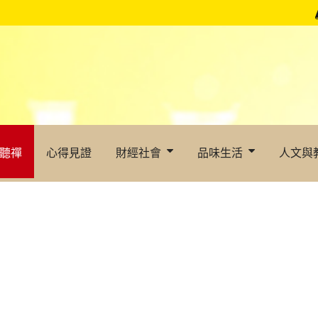
聽禪
心得見證
財經社會
品味生活
人文與