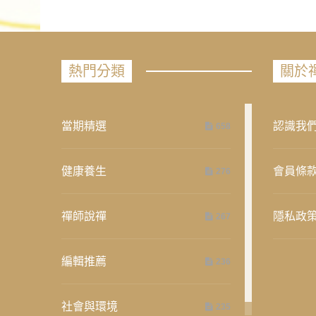
熱門分類
關於
當期精選
認識我
658
健康養生
會員條
276
禪師說禪
隱私政
267
編輯推薦
236
社會與環境
235