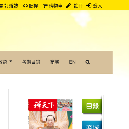
訂雜誌
聽禪
購物車
註冊
登入
教育
各期目錄
商城
EN