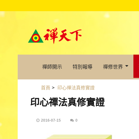
禪師開示
特別報導
禪修世界
首頁
>
印心禪法真修實證
印心禪法真修實證
2016-07-15
0