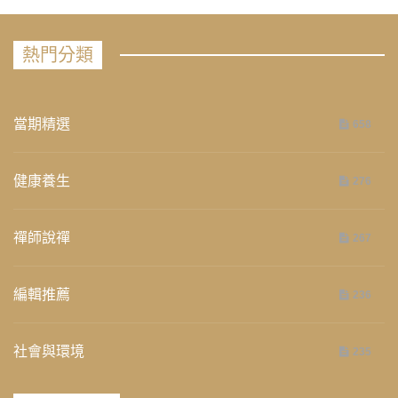
熱門分類
當期精選
658
健康養生
276
禪師說禪
267
編輯推薦
236
社會與環境
235